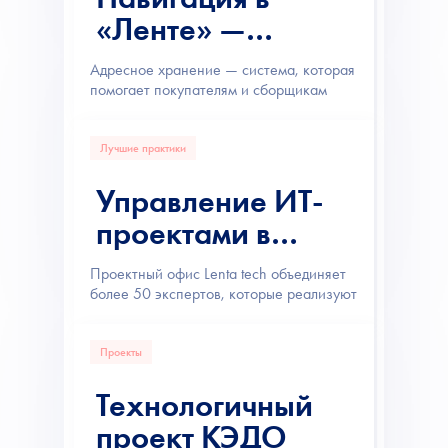
«Ленте» —
адресный поиск
Адресное хранение — система, которая
товаров в
помогает покупателям и сборщикам
быстро находить нужные товары в
мобильном
гипермаркетах «Ленты».
приложении
Лучшие практики
Управление ИТ-
проектами в
Lenta tech
Проектный офис Lenta tech объединяет
более 50 экспертов, которые реализуют
масштабные ИТ-проекты и
автоматизируют ключевые бизнес-
процессы «Ленты».
Проекты
Технологичный
проект КЭДО